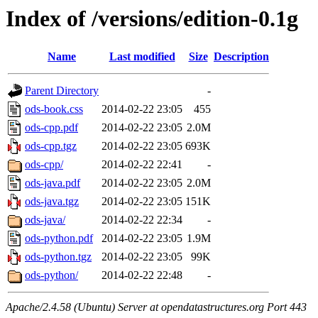
Index of /versions/edition-0.1g
Name
Last modified
Size
Description
Parent Directory
-
ods-book.css
2014-02-22 23:05
455
ods-cpp.pdf
2014-02-22 23:05
2.0M
ods-cpp.tgz
2014-02-22 23:05
693K
ods-cpp/
2014-02-22 22:41
-
ods-java.pdf
2014-02-22 23:05
2.0M
ods-java.tgz
2014-02-22 23:05
151K
ods-java/
2014-02-22 22:34
-
ods-python.pdf
2014-02-22 23:05
1.9M
ods-python.tgz
2014-02-22 23:05
99K
ods-python/
2014-02-22 22:48
-
Apache/2.4.58 (Ubuntu) Server at opendatastructures.org Port 443